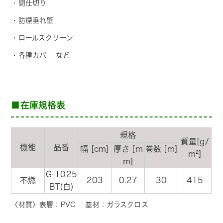
・間仕切り
・防煙垂れ壁
・ロールスクリーン
・各種カバー など
■在庫規格表
規格
質量[g/
機能
品番
幅 [cm]
厚さ [m
巻数 [m]
m²]
m]
G-1025
不燃
203
0.27
30
415
BT(白)
〈材質〉表層：PVC 基材：ガラスクロス