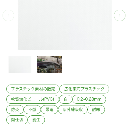
プラスチック素材の販売
広化東海プラスチック
軟質塩化ビニール(PVC)
白
0.2~0.28mm
防炎
不燃
帯電
紫外線吸収
耐寒
間仕切
養生