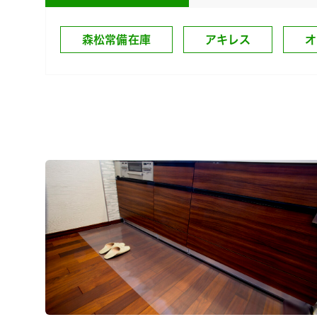
森松常備在庫
アキレス
オ