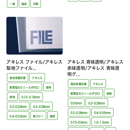
一般
雑貨
印刷
アキレス ファイル/アキレス
アキレス 青味透明/アキレス
梨地ファイル...
赤味透明/アキレス 青味透
明グ...
森松常備在庫
アキレス
森松常備在庫
アキレス
軟質塩化ビニール(PVC)
透明
軟質塩化ビニール(PVC)
透明
梨地
0.15~0.19mm
0.05mm
0.2~0.28mm
0.2~0.28mm
0.3~0.38mm
0.3~0.38mm
0.4~0.55mm
0.4~0.55mm
耐コピー
雑貨
0.75~0.9mm
1.0~1.5mm