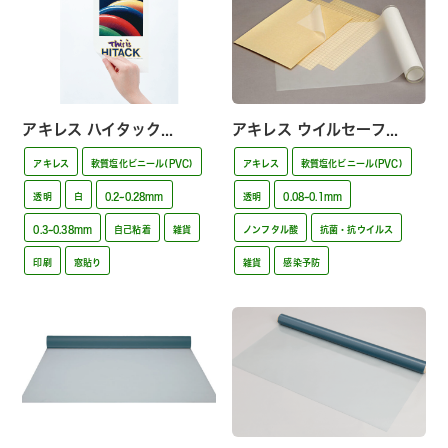
アキレス ハイタック...
アキレス ウイルセーフ...
アキレス
軟質塩化ビニール(PVC)
アキレス
軟質塩化ビニール(PVC)
透明
白
0.2~0.28mm
透明
0.08~0.1mm
0.3~0.38mm
自己粘着
雑貨
ノンフタル酸
抗菌・抗ウイルス
印刷
窓貼り
雑貨
感染予防