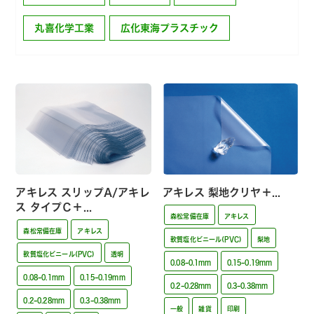
丸喜化学工業
広化東海プラスチック
アキレス スリップA/アキレ
アキレス 梨地クリヤ＋...
ス タイプＣ＋...
森松常備在庫
アキレス
森松常備在庫
アキレス
軟質塩化ビニール(PVC)
梨地
軟質塩化ビニール(PVC)
透明
0.08~0.1mm
0.15~0.19mm
0.08~0.1mm
0.15~0.19mm
0.2~0.28mm
0.3~0.38mm
0.2~0.28mm
0.3~0.38mm
一般
雑貨
印刷