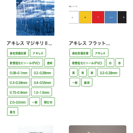
アキレス マジキリⅡ...
アキレス フラット...
森松常備在庫
アキレス
森松常備在庫
アキレス
軟質塩化ビニール(PVC)
透明
軟質塩化ビニール(PVC)
白
赤
0.08~0.1mm
0.2~0.28mm
黄
青
黒
0.2~0.28mm
0.3~0.38mm
0.4~0.55mm
一般
雑貨
0.75~0.9mm
1.0~1.5mm
2.0~3.0mm
一般
間仕切
養生