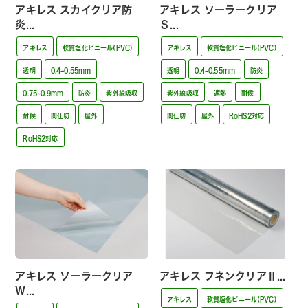
アキレス スカイクリア防
アキレス ソーラークリア
炎...
Ｓ...
アキレス
軟質塩化ビニール(PVC)
アキレス
軟質塩化ビニール(PVC)
透明
0.4~0.55mm
透明
0.4~0.55mm
防炎
0.75~0.9mm
防炎
紫外線吸収
紫外線吸収
遮熱
耐候
耐候
間仕切
屋外
間仕切
屋外
RoHS2対応
RoHS2対応
アキレス ソーラークリア
アキレス フネンクリアⅡ...
Ｗ...
アキレス
軟質塩化ビニール(PVC)