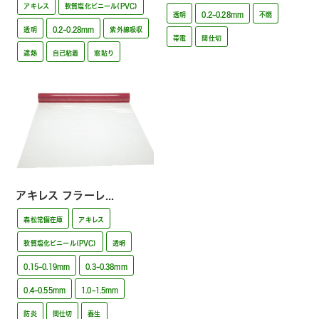
アキレス
軟質塩化ビニール(PVC)
透明
0.2~0.28mm
不燃
透明
0.2~0.28mm
紫外線吸収
帯電
間仕切
遮熱
自己粘着
窓貼り
アキレス フラーレ...
森松常備在庫
アキレス
軟質塩化ビニール(PVC)
透明
0.15~0.19mm
0.3~0.38mm
0.4~0.55mm
1.0~1.5mm
防炎
間仕切
養生