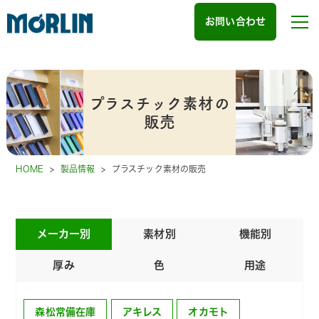
お問い合わせ
プラスチック素材の
販売
HOME
>
製品情報
>
プラスチック素材の販売
メーカー別
素材別
機能別
厚み
色
用途
森松常備在庫
アキレス
オカモト