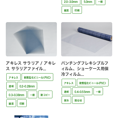
2.0~3.0mm
5.0mm
一般
雑貨
印刷
アキレス サラリア / アキレ
パンチングフレキシブルフ
ス サラリアファイル...
ィルム、ショーケース用保
冷フィルム...
アキレス
軟質塩化ビニール(PVC)
アキレス
軟質塩化ビニール(PVC)
透明
0.2~0.28mm
透明
0.4~0.55mm
一般
0.3~0.38mm
一般
耐コピー
保冷
間仕切
雑貨
印刷