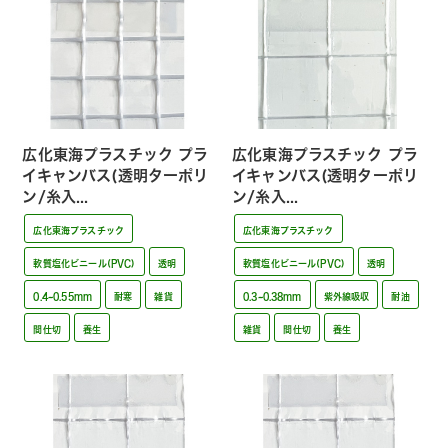
広化東海プラスチック プラ
広化東海プラスチック プラ
イキャンバス(透明ターポリ
イキャンバス(透明ターポリ
ン/糸入...
ン/糸入...
広化東海プラスチック
広化東海プラスチック
軟質塩化ビニール(PVC)
透明
軟質塩化ビニール(PVC)
透明
0.4~0.55mm
耐寒
雑貨
0.3~0.38mm
紫外線吸収
耐油
間仕切
養生
雑貨
間仕切
養生