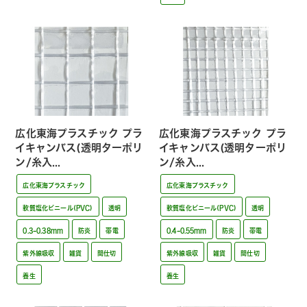
広化東海プラスチック プラ
広化東海プラスチック プラ
イキャンバス(透明ターポリ
イキャンバス(透明ターポリ
ン/糸入...
ン/糸入...
広化東海プラスチック
広化東海プラスチック
軟質塩化ビニール(PVC)
透明
軟質塩化ビニール(PVC)
透明
0.3~0.38mm
防炎
帯電
0.4~0.55mm
防炎
帯電
紫外線吸収
雑貨
間仕切
紫外線吸収
雑貨
間仕切
養生
養生