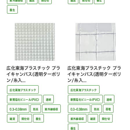
紫外線吸収
雑貨
間仕切
雑貨
間仕切
養生
養生
広化東海プラスチック プラ
広化東海プラスチック プラ
イキャンバス(透明ターポリ
イキャンバス(透明ターポリ
ン/糸入...
ン/糸入...
広化東海プラスチック
広化東海プラスチック
軟質塩化ビニール(PVC)
透明
軟質塩化ビニール(PVC)
透明
0.3~0.38mm
防炎
紫外線吸収
0.3~0.38mm
防炎
帯電
雑貨
間仕切
養生
紫外線吸収
雑貨
間仕切
養生