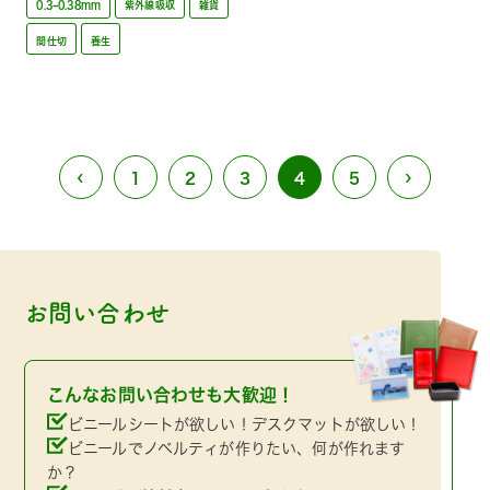
0.3~0.38mm
紫外線吸収
雑貨
間仕切
養生
‹
›
1
2
3
4
5
お問い合わせ
こんなお問い合わせも大歓迎！
ビニールシートが欲しい！デスクマットが欲しい！
ビニールでノベルティが作りたい、何が作れます
か？