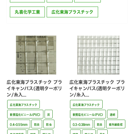
丸喜化学工業
広化東海プラスチック
広化東海プラスチック プラ
広化東海プラスチック プラ
イキャンバス(透明ターポリ
イキャンバス(透明ターポリ
ン/糸入...
ン/糸入...
広化東海プラスチック
広化東海プラスチック
軟質塩化ビニール(PVC)
灰
軟質塩化ビニール(PVC)
透明
0.4~0.55mm
防炎
防虫
0.3~0.38mm
防炎
紫外線吸収