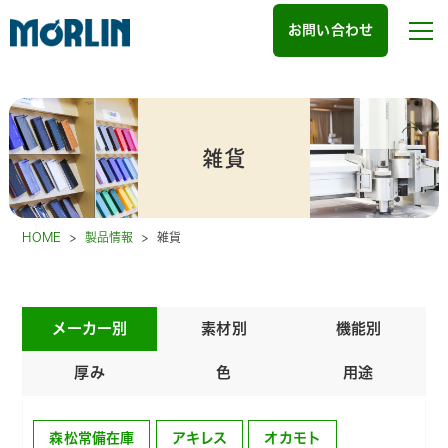
お問い合わせ
雑貨
HOME
>
製品情報
>
雑貨
メーカー別
素材別
機能別
厚み
色
用途
森松常備在庫
アキレス
オカモト