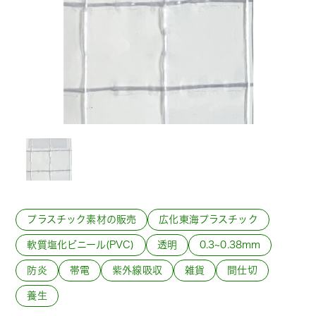
プラスチック素材の販売
広化東海プラスチック
軟質塩化ビニール(PVC)
透明
0.3~0.38mm
防炎
帯電
紫外線吸収
雑貨
間仕切
養生