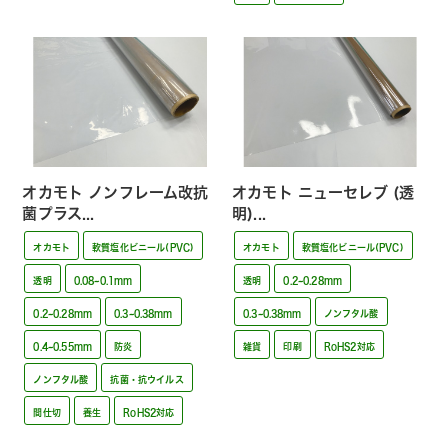
オカモト ノンフレーム改抗
オカモト ニューセレブ (透
菌プラス...
明)...
オカモト
軟質塩化ビニール(PVC)
オカモト
軟質塩化ビニール(PVC)
透明
0.08~0.1mm
透明
0.2~0.28mm
0.2~0.28mm
0.3~0.38mm
0.3~0.38mm
ノンフタル酸
0.4~0.55mm
防炎
雑貨
印刷
RoHS2対応
ノンフタル酸
抗菌・抗ウイルス
間仕切
養生
RoHS2対応