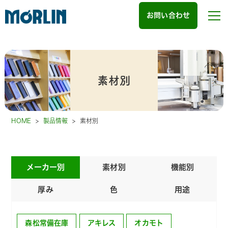
お問い合わせ
素材別
HOME
>
製品情報
>
素材別
メーカー別
素材別
機能別
厚み
色
用途
森松常備在庫
アキレス
オカモト