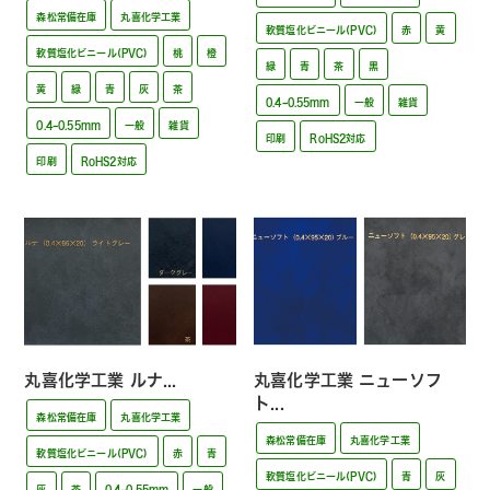
森松常備在庫
丸喜化学工業
軟質塩化ビニール(PVC)
赤
黄
軟質塩化ビニール(PVC)
桃
橙
緑
青
茶
黒
黄
緑
青
灰
茶
0.4~0.55mm
一般
雑貨
0.4~0.55mm
一般
雑貨
印刷
RoHS2対応
印刷
RoHS2対応
丸喜化学工業 ルナ...
丸喜化学工業 ニューソフ
ト...
森松常備在庫
丸喜化学工業
森松常備在庫
丸喜化学工業
軟質塩化ビニール(PVC)
赤
青
軟質塩化ビニール(PVC)
青
灰
灰
茶
0.4~0.55mm
一般