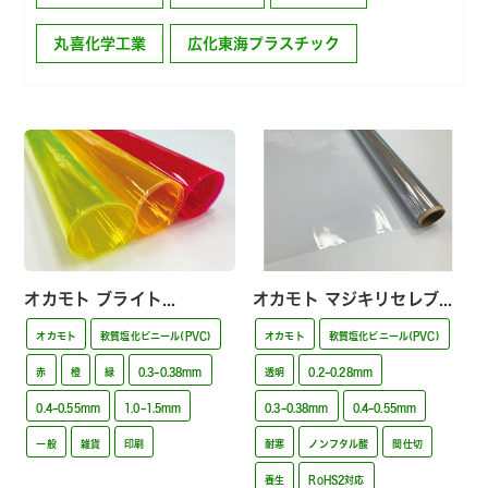
丸喜化学工業
広化東海プラスチック
オカモト ブライト...
オカモト マジキリセレブ...
オカモト
軟質塩化ビニール(PVC)
オカモト
軟質塩化ビニール(PVC)
赤
橙
緑
0.3~0.38mm
透明
0.2~0.28mm
0.4~0.55mm
1.0~1.5mm
0.3~0.38mm
0.4~0.55mm
一般
雑貨
印刷
耐寒
ノンフタル酸
間仕切
養生
RoHS2対応