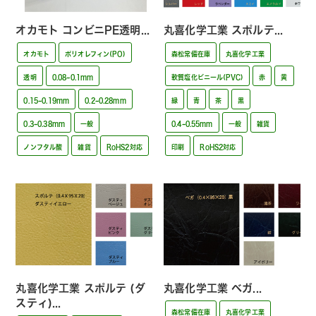
オカモト コンビニPE透明...
丸喜化学工業 スポルテ...
オカモト
ポリオレフィン(PO)
森松常備在庫
丸喜化学工業
透明
0.08~0.1mm
軟質塩化ビニール(PVC)
赤
黄
0.15~0.19mm
0.2~0.28mm
緑
青
茶
黒
0.3~0.38mm
一般
0.4~0.55mm
一般
雑貨
ノンフタル酸
雑貨
RoHS2対応
印刷
RoHS2対応
丸喜化学工業 スポルテ (ダ
丸喜化学工業 ベガ...
スティ)...
森松常備在庫
丸喜化学工業