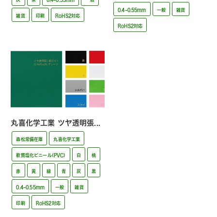
0.4~0.55mm
一般
雑貨
雑貨
印刷
RoHS2対応
RoHS2対応
丸喜化学工業 ツヤ透明張...
森松常備在庫
丸喜化学工業
軟質塩化ビニール(PVC)
白
桃
赤
黄
緑
青
灰
黒
0.4~0.55mm
一般
雑貨
印刷
RoHS2対応