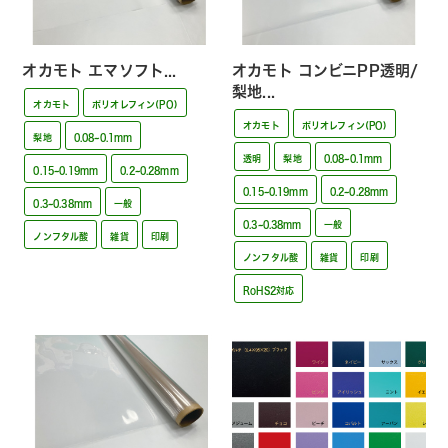
オカモト エマソフト...
オカモト コンビニPP透明/
梨地...
オカモト
ポリオレフィン(PO)
オカモト
ポリオレフィン(PO)
梨地
0.08~0.1mm
透明
梨地
0.08~0.1mm
0.15~0.19mm
0.2~0.28mm
0.15~0.19mm
0.2~0.28mm
0.3~0.38mm
一般
0.3~0.38mm
一般
ノンフタル酸
雑貨
印刷
ノンフタル酸
雑貨
印刷
RoHS2対応