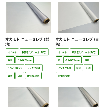
オカモト ニューセレブ (梨
オカモト ニューセレブ (白
地)...
色)...
オカモト
軟質塩化ビニール(PVC)
オカモト
軟質塩化ビニール(PVC)
梨地
0.2~0.28mm
白
0.2~0.28mm
隠蔽
0.3~0.38mm
ノンフタル酸
ノンフタル酸
雑貨
印刷
雑貨
印刷
RoHS2対応
RoHS2対応