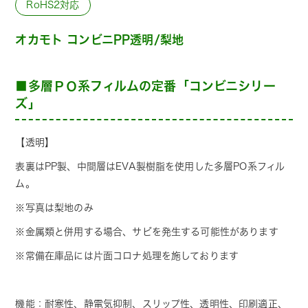
RoHS2対応
オカモト コンビニPP透明/梨地
■多層ＰＯ系フィルムの定番「コンビニシリー
ズ」
【透明】
表裏はPP製、中間層はEVA製樹脂を使用した多層PO系フィル
ム。
※写真は梨地のみ
※金属類と併用する場合、サビを発生する可能性があります
※常備在庫品には片面コロナ処理を施しております
機能：耐寒性、静電気抑制、スリップ性、透明性、印刷適正、