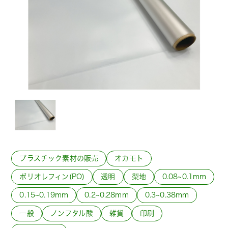
プラスチック素材の販売
オカモト
ポリオレフィン(PO)
透明
梨地
0.08~0.1mm
0.15~0.19mm
0.2~0.28mm
0.3~0.38mm
一般
ノンフタル酸
雑貨
印刷