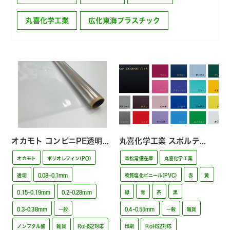
丸喜化学工業
広化東海プラスチック
オカモト コンビニPE透明...
丸喜化学工業 スポルテ...
オカモト
ポリオレフィン(PO)
森松常備在庫
丸喜化学工業
透明
0.08~0.1mm
軟質塩化ビニール(PVC)
赤
黄
0.15~0.19mm
0.2~0.28mm
緑
青
茶
黒
0.3~0.38mm
一般
0.4~0.55mm
一般
雑貨
ノンフタル酸
雑貨
RoHS2対応
印刷
RoHS2対応