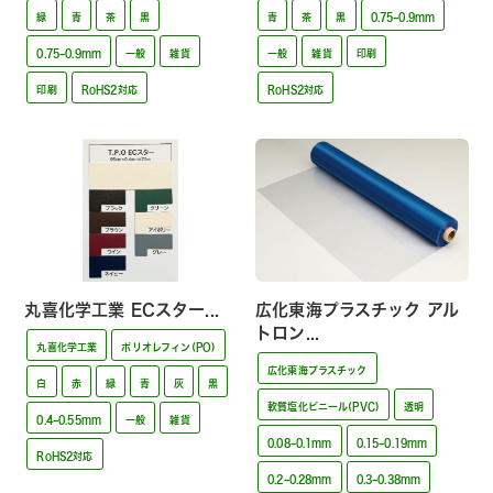
緑
青
茶
黒
青
茶
黒
0.75~0.9mm
0.75~0.9mm
一般
雑貨
一般
雑貨
印刷
印刷
RoHS2対応
RoHS2対応
丸喜化学工業 ECスター...
広化東海プラスチック アル
トロン...
丸喜化学工業
ポリオレフィン(PO)
広化東海プラスチック
白
赤
緑
青
灰
黒
軟質塩化ビニール(PVC)
透明
0.4~0.55mm
一般
雑貨
0.08~0.1mm
0.15~0.19mm
RoHS2対応
0.2~0.28mm
0.3~0.38mm