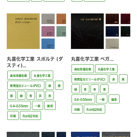
丸喜化学工業 スポルテ (ダ
丸喜化学工業 ベガ...
スティ)...
森松常備在庫
丸喜化学工業
森松常備在庫
丸喜化学工業
軟質塩化ビニール(PVC)
赤
黄
軟質塩化ビニール(PVC)
桃
橙
緑
青
茶
黒
黄
緑
青
灰
茶
0.4~0.55mm
一般
雑貨
0.4~0.55mm
一般
雑貨
印刷
RoHS2対応
印刷
RoHS2対応