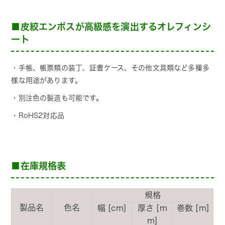
■皮絞エンボスが高級感を演出するオレフィンシ
ート
・手帳、帳票類の装丁、証書ケース、その他文具類など多種多
様な用途があります。
・別注色の製造も可能です。
・RoHS2対応品
■在庫規格表
規格
製品名
色名
幅 [cm]
厚さ [m
巻数 [m]
m]