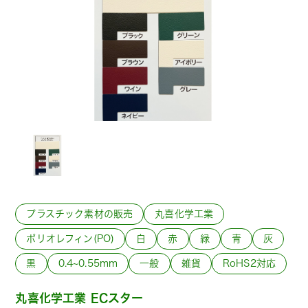
プラスチック素材の販売
丸喜化学工業
ポリオレフィン(PO)
白
赤
緑
青
灰
黒
0.4~0.55mm
一般
雑貨
RoHS2対応
丸喜化学工業 ECスター