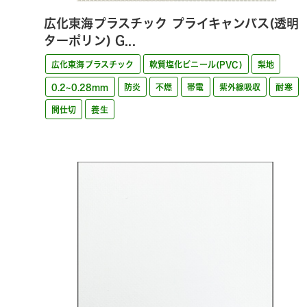
広化東海プラスチック プライキャンバス(透明
ターポリン) G...
広化東海プラスチック
軟質塩化ビニール(PVC)
梨地
0.2~0.28mm
防炎
不燃
帯電
紫外線吸収
耐寒
間仕切
養生