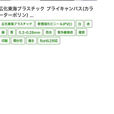
広化東海プラスチック プライキャンバス(カラ
ーターポリン) ...
広化東海プラスチック
軟質塩化ビニール(PVC)
白
赤
緑
黒
0.2~0.28mm
防炎
紫外線吸収
雑貨
印刷
間仕切
養生
RoHS2対応