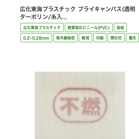
広化東海プラスチック プライキャンバス(透明
ターポリン/糸入...
広化東海プラスチック
軟質塩化ビニール(PVC)
梨地
0.2~0.28mm
紫外線吸収
雑貨
印刷
間仕切
養生