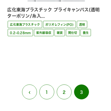
広化東海プラスチック プライキャンバス(透明
ターポリン/糸入...
広化東海プラスチック
ポリオレフィン(PO)
透明
0.2~0.28mm
紫外線吸収
雑貨
間仕切
養生
‹
1
2
3