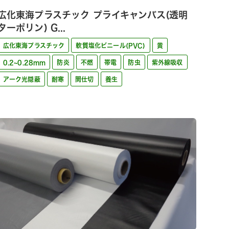
広化東海プラスチック プライキャンバス(透明
ターポリン) G...
広化東海プラスチック
軟質塩化ビニール(PVC)
黄
0.2~0.28mm
防炎
不燃
帯電
防虫
紫外線吸収
アーク光隠蔽
耐寒
間仕切
養生