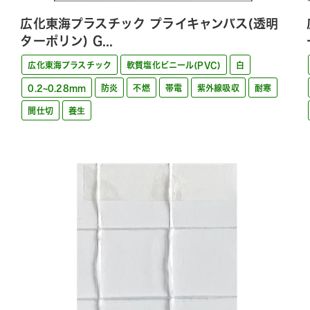
広化東海プラスチック プライキャンバス(透明
ターポリン) G...
広化東海プラスチック
軟質塩化ビニール(PVC)
白
0.2~0.28mm
防炎
不燃
帯電
紫外線吸収
耐寒
間仕切
養生