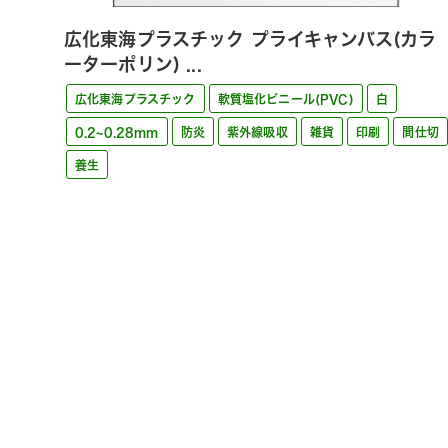
広化東海プラスチック プライキャンバス(カラ
ーターポリン) ...
広化東海プラスチック
軟質塩化ビニール(PVC)
白
0.2~0.28mm
防炎
紫外線吸収
雑貨
印刷
間仕切
養生