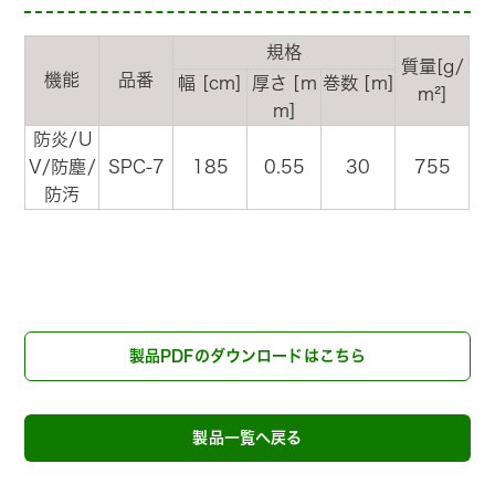
規格
質量[g/
機能
品番
幅 [cm]
厚さ [m
巻数 [m]
m²]
m]
防炎/U
V/防塵/
SPC-7
185
0.55
30
755
防汚
製品PDFのダウンロードはこちら
製品一覧へ戻る