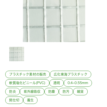
プラスチック素材の販売
広化東海プラスチック
軟質塩化ビニール(PVC)
透明
0.4~0.55mm
防炎
紫外線吸収
防塵
防汚
雑貨
間仕切
養生