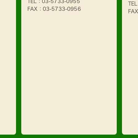
TEL：
03-5733-0955
TE
FAX：03-5733-0956
FA